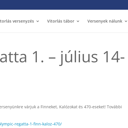
itorlás versenyzés
Vitorlás tábor
Versenyek nálunk
tta 1. – július 14-
versenyünkre várjuk a Finneket, Kalózokat és 470-eseket! További
lympic-regatta-1-finn-kaloz-470/