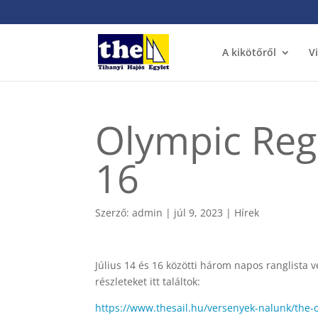
A kikötőről
V
Olympic Rega
16
Szerző:
admin
|
júl 9, 2023
|
Hírek
Július 14 és 16 közötti három napos ranglista 
részleteket itt találtok:
https://www.thesail.hu/versenyek-nalunk/the-o