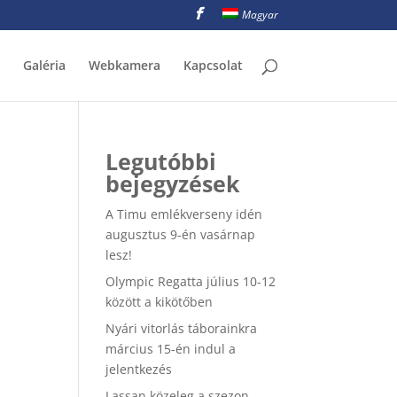
Magyar
Galéria
Webkamera
Kapcsolat
Legutóbbi
bejegyzések
A Timu emlékverseny idén
augusztus 9-én vasárnap
lesz!
Olympic Regatta július 10-12
között a kikötőben
Nyári vitorlás táborainkra
március 15-én indul a
jelentkezés
Lassan közeleg a szezon