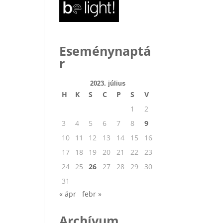
Eseménynaptá
r
2023. július
H
K
S
C
P
S
V
1
2
3
4
5
6
7
8
9
10
11
12
13
14
15
16
17
18
19
20
21
22
23
24
25
26
27
28
29
30
31
« ápr
febr »
Archívum