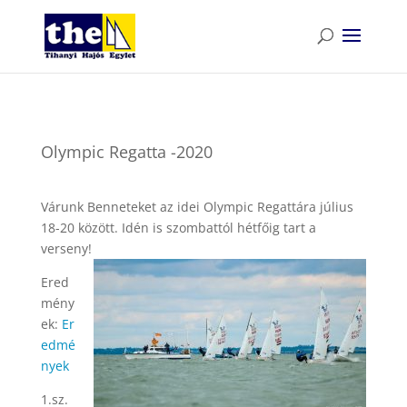
Olympic Regatta -2020
Várunk Benneteket az idei Olympic Regattára július
18-20 között. Idén is szombattól hétfőig tart a
verseny!
Ered
mény
ek:
Er
edmé
nyek
1.sz.